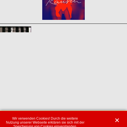
WebShop erstellt mit
ShopFactory Shop
Software.
Wir verwenden Cookies! Durch die weitere
Nutzung unserer Webseite erklären sie sich mit der
Speicherung von Cookies einverstanden.